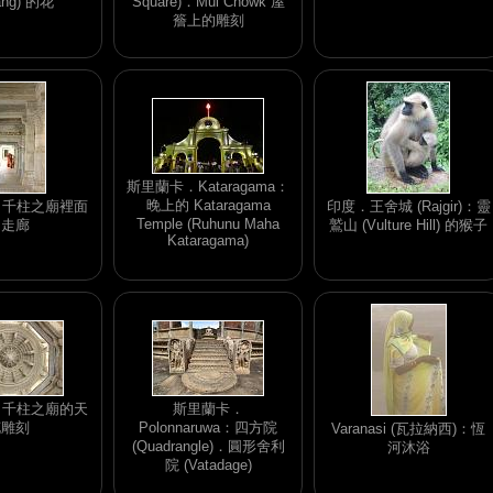
ang) 的花
Square)．Mul Chowk 屋
簷上的雕刻
斯里蘭卡．Kataragama：
晚上的 Kataragama
ur：千柱之廟裡面
印度．王舍城 (Rajgir)：靈
Temple (Ruhunu Maha
的走廊
鷲山 (Vulture Hill) 的猴子
Kataragama)
ur：千柱之廟的天
斯里蘭卡．
花雕刻
Polonnaruwa：四方院
Varanasi (瓦拉納西)：恆
(Quadrangle)．圓形舍利
河沐浴
院 (Vatadage)