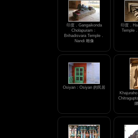
印度．Gangaikonda
印度．Hamp
Cholapuram：
Templ
Brihadisvara Temple．
Nandi 雕像
Osiyan：Osiyan 的民居
Khajura
Chitragup