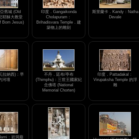
舊城 (Old
印度．Gangaikonda
斯里蘭卡．Kandy：Natha
慈悲耶穌大教堂
Cholapuram：
Devale
of Bom Jesus)
Brihadisvara Temple．建
築物上的雕刻
i (瓦拉納西)：早
不丹．廷布/亭布
印度．Pattadakal：
的河壇
(Thimphu)：三世王國家紀
Virupaksha Temple 的浮
念佛塔 (National
雕
Memorial Chorten)
dami：岩洞廟