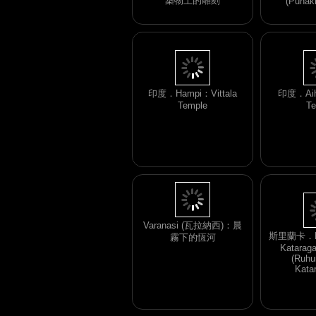
築物上的雕刻
(Punak
印度．Hampi：Vittala
印度．Aih
Temple
Te
斯里蘭卡．Ka
Katarag
Varanasi (瓦拉納西)：晨
(Ruhu
霧下的恆河
Kata