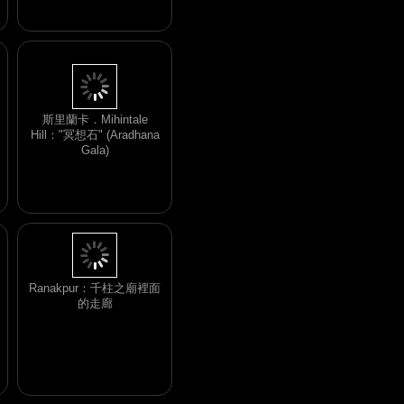
斯里蘭卡．Mihintale
Hill："冥想石" (Aradhana
Gala)
Ranakpur：千柱之廟裡面
的走廊