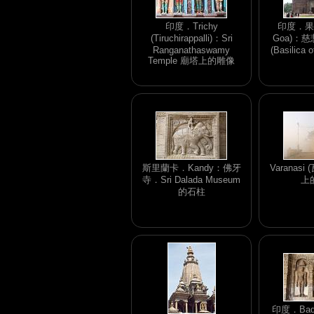
印度．Trichy
印度．果亞
(Tiruchirappalli)：Sri
Goa)：
Ranganathaswamy
(Basilica 
Temple 廟塔上的雕像
斯里蘭卡．Kandy：佛牙
Varanas
寺．Sri Dalada Museum
上
的石柱
印度．Ba