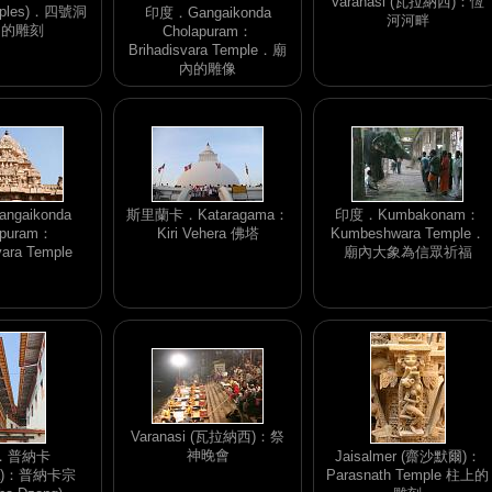
Varanasi (瓦拉納西)：恆
mples)．四號洞
印度．Gangaikonda
河河畔
內的雕刻
Cholapuram：
Brihadisvara Temple．廟
內的雕像
gaikonda
斯里蘭卡．Kataragama：
印度．Kumbakonam：
apuram：
Kiri Vehera 佛塔
Kumbeshwara Temple．
vara Temple
廟內大象為信眾祈福
Varanasi (瓦拉納西)：祭
神晚會
．普納卡
Jaisalmer (齋沙默爾)：
ha)：普納卡宗
Parasnath Temple 柱上的