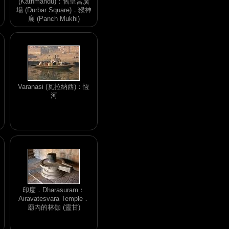
(Kathmandu)：舊皇宮廣
場 (Durbar Square)．猴神
廟 (Panch Mukhi)
Varanasi (瓦拉納西)：恆
河
印度．Dharasuram：
Airavatesvara Temple．
廟內的林伽 (靈甘)