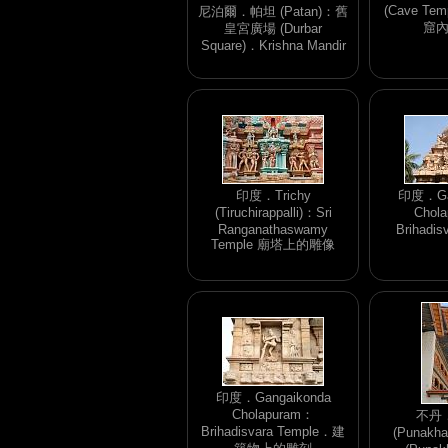
(Cave Te
尼泊爾．帕坦 (Patan)：舊
窟
皇宮廣場 (Durbar
Square)．Krishna Mandir
印度．Trichy
印度．Gan
(Tiruchirappalli)：Sri
Chol
Ranganathaswamy
Brihadis
Temple 廟塔上的雕像
印度．Gangaikonda
Cholapuram：
不丹
Brihadisvara Temple．建
(Punak