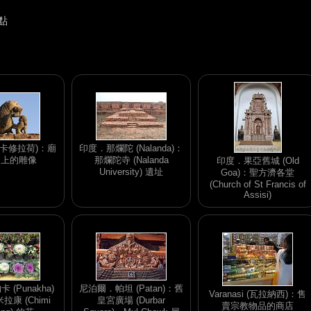
點
o (卡修拉荷)：廟
印度．那爛陀 (Nalanda)：
台上的雕像
那爛陀寺 (Nalanda
印度．果亞舊城 (Old
University) 遺址
Goa)：聖方濟各堂
(Church of St Francis of
Assisi)
(Punakha)
尼泊爾．帕坦 (Patan)：舊
Varanasi (瓦拉納西)：售
康 (Chimi
皇宮廣場 (Durbar
賣宗教物品的商店