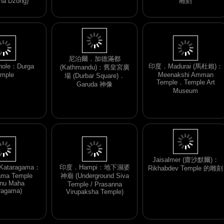
ha Dzong)
雕刻
印度．Madurai (馬杜賴)：
ole：Durga
Meenakshi Amman
mple
尼泊爾．加德滿都
Temple．Temple Art
(Kathmandu)：舊皇宮廣
Museum
場 (Durbar Square)．
Garuda 神像
taragama：
印度．Hampi：地下濕婆
ama Temple
神廟 (Underground Siva
Jaisalmer (齋沙默爾)：
nu Maha
Temple / Prasanna
Rikhabdev Temple 的雕刻
ragama)
Virupaksha Temple)