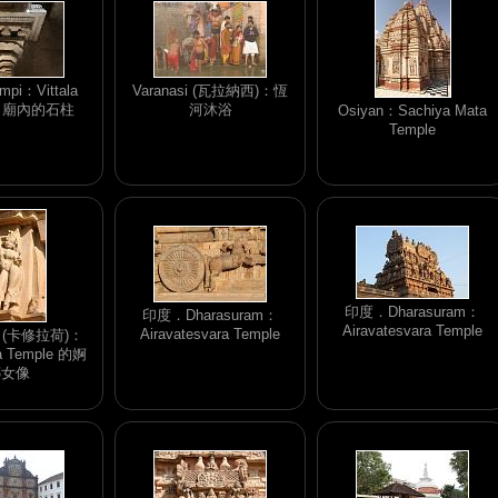
i：Vittala
Varanasi (瓦拉納西)：恆
e．廟內的石柱
河沐浴
Osiyan：Sachiya Mata
Temple
印度．Dharasuram：
印度．Dharasuram：
Airavatesvara Temple
Airavatesvara Temple
ho (卡修拉荷)：
ta Temple 的婀
娜女像