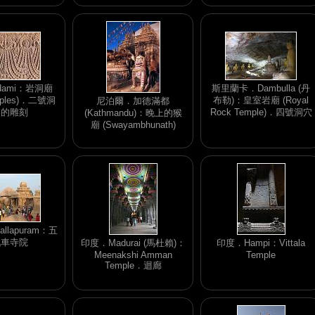
dami：岩洞廟
斯里蘭卡．Dambulla (丹
mples)．二號洞
布勒)：皇室岩廟 (Royal
尼泊爾．加德滿都
內的雕刻
Rock Temple)．四號洞穴
(Kathmandu)：晚上的猴
廟 (Swayambhunath)
llapuram：五
戰車寺院
印度．Madurai (馬杜賴)：
印度．Hampi：Vittala
Meenakshi Amman
Temple
Temple．迴廊