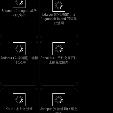
Bikaner：Junagarh 城堡
Udaipur (烏代浦爾)：從
內的窗框
Jagmandir Island 回望烏
代浦爾
Jodhpur (久德浦爾)：鐘樓
Ranakpur：千柱之廟石柱
下的兄弟
上的花紋圖案
Khuri：村外的沙丘
Jodhpur (久德浦爾)：藍色