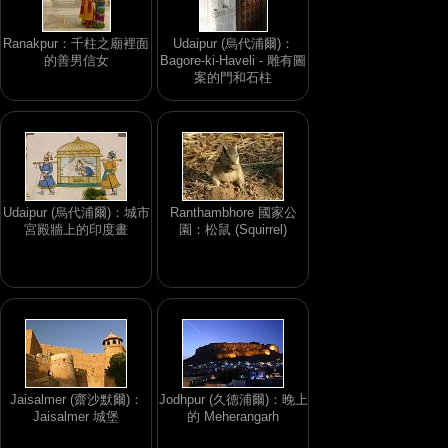
Ranakpur：千柱之廟裡面
Udaipur (烏代浦爾)：
的善男信女
Bagore-ki-Haveli - 雕有圖
案的門和石柱
Udaipur (烏代浦爾)：城市
Ranthambhore 國家公
宮殿牆上的印度畫
園：松鼠 (Squirrel)
Jaisalmer (齋沙默爾)：
Jodhpur (久德浦爾)：晚上
Jaisalmer 城堡
的 Meherangarh