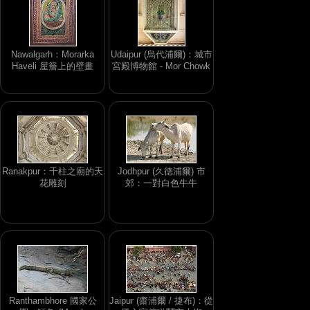
Nawalgarh：Morarka
Udaipur (烏代浦爾)：城市
Haveli 屋簷上的壁畫
宮殿博物館 - Mor Chowk
Ranakpur：千柱之廟的天
Jodhpur (久德浦爾) 市
花雕刻
郊：一對白色牛牛
Ranthambhore 國家公
Jaipur (齋浦爾 / 捷布)：從