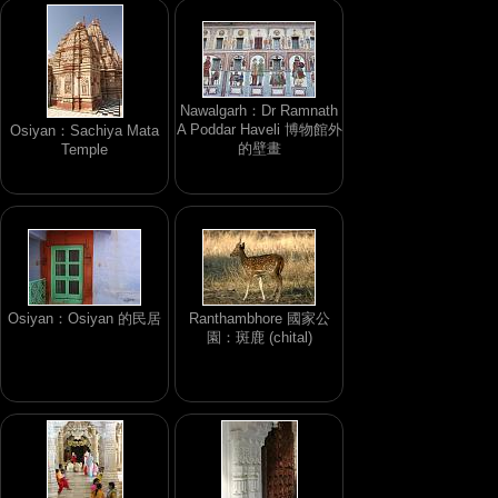
Nawalgarh：Dr Ramnath
A Poddar Haveli 博物館外
Osiyan：Sachiya Mata
的壁畫
Temple
Osiyan：Osiyan 的民居
Ranthambhore 國家公
園：斑鹿 (chital)