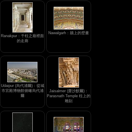
Nawalgarh：牆上的壁畫
Ranakpur：千柱之廟裡面
的走廊
Udaipur (烏代浦爾)：從城
市宮殿博物館俯瞰烏代浦
Jaisalmer (齋沙默爾)：
爾
Parasnath Temple 柱上的
雕刻