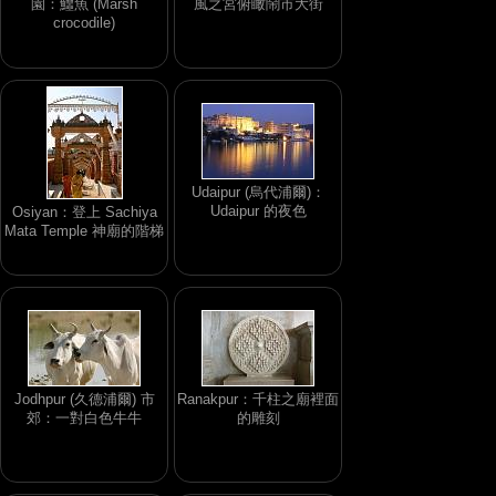
園：鱷魚 (Marsh
風之宮俯瞰鬧市大街
crocodile)
Udaipur (烏代浦爾)：
Udaipur 的夜色
Osiyan：登上 Sachiya
Mata Temple 神廟的階梯
Jodhpur (久德浦爾) 市
Ranakpur：千柱之廟裡面
郊：一對白色牛牛
的雕刻