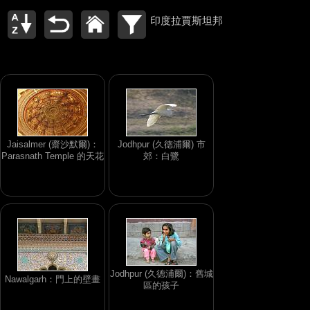
印度拉賈斯坦邦
Jaisalmer (齋沙默爾)：
Jodhpur (久德浦爾) 市
Parasnath Temple 的天花
郊：白鷺
Jodhpur (久德浦爾)：舊城
Nawalgarh：門上的壁畫
區的孩子