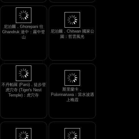
尼泊爾．Ghorepani 往
尼泊爾．Chitwan 國家公
Ghandruk 途中：霧中登
園：哲雲風光
山
不丹帕羅 (Paro)．徒步登
斯里蘭卡．
虎穴寺 (Tiger's Nest
Polonnaruwa：當水波遇
Temple)：虎穴寺
上晚霞