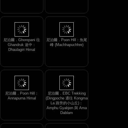
尼泊爾．Ghorepani 往
尼泊爾．Poon Hill：魚尾
Ghandruk 途中：
峰 (Machhapuchhre)
Dhaulagiri Himal
尼泊爾．Poon Hill：
尼泊爾．EBC Trekking
Annapurna Himal
(Dingpoche 通往 Kongma
La 路旁的小山丘)：
Amphu Gyabjen 與 Ama
Dablam