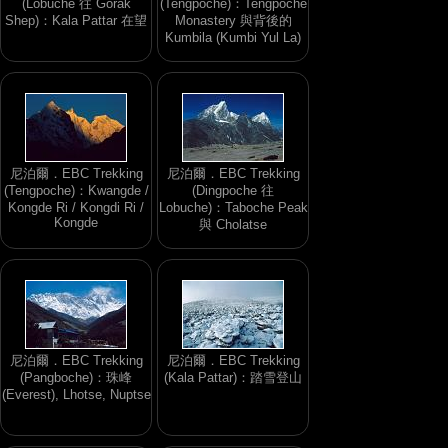
(Lobuche 往 Gorak
(Tengpoche)：Tengpoche
Shep)：Kala Pattar 在望
Monastery 與背後的
Kumbila (Kumbi Yul La)
尼泊爾．EBC Trekking
尼泊爾．EBC Trekking
(Tengpoche)：Kwangde /
(Dingpoche 往
Kongde Ri / Kongdi Ri /
Lobuche)：Taboche Peak
Kongde
與 Cholatse
尼泊爾．EBC Trekking
尼泊爾．EBC Trekking
(Pangboche)：珠峰
(Kala Pattar)：踏雪登山
(Everest), Lhotse, Nuptse