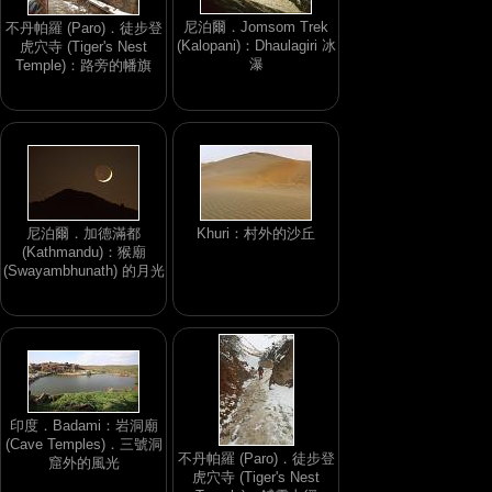
尼泊爾．Jomsom Trek
不丹帕羅 (Paro)．徒步登
(Kalopani)：Dhaulagiri 冰
虎穴寺 (Tiger's Nest
瀑
Temple)：路旁的幡旗
尼泊爾．加德滿都
Khuri：村外的沙丘
(Kathmandu)：猴廟
(Swayambhunath) 的月光
印度．Badami：岩洞廟
(Cave Temples)．三號洞
不丹帕羅 (Paro)．徒步登
窟外的風光
虎穴寺 (Tiger's Nest