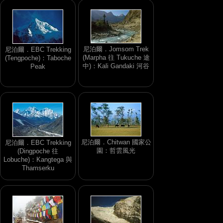
尼泊爾．Jomsom Trek
尼泊爾．EBC Trekking
(Marpha 往 Tukuche 途
(Tengpoche)：Taboche
中)：Kali Gandaki 河谷
Peak
尼泊爾．Chitwan 國家公
尼泊爾．EBC Trekking
園：哲雲風光
(Dingpoche 往
Lobuche)：Kangtega 與
Thamserku