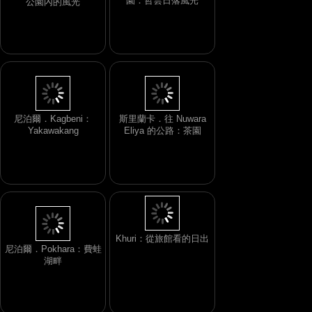
園：哲雲日落風光
公園內的風光
尼泊爾．Kagbeni：
斯里蘭卡．往 Nuwara
Yakawakang
Eliya 的公路：茶園
Khuri：從旅館看的日出
尼泊爾．Pokhara：費蛙
湖畔