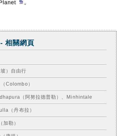
 Planet
。
- 相關網頁
隆坡）自由行
Colombo）
apura（阿努拉德普勒）、Minhintale
lla（丹布拉）
e（加勒）
y（康提）