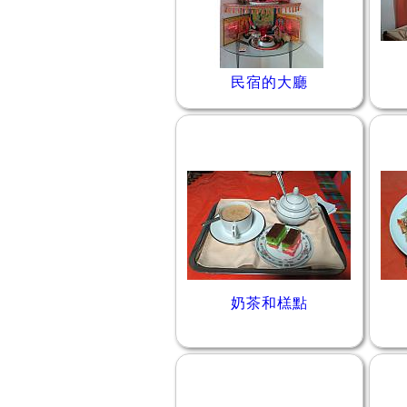
民宿的大廳
奶茶和榚點