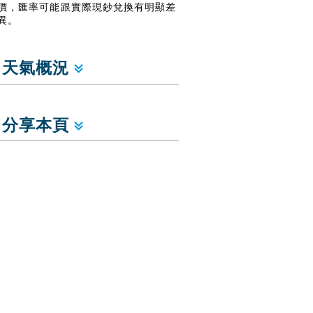
價，匯率可能跟實際現鈔兌換有明顯差
異。
天氣概況
分享本頁