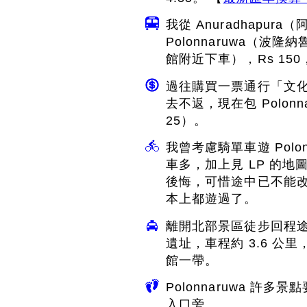
我從 Anuradhapu
Polonnaruwa（波隆
館附近下車），Rs 150
過往購買一票通行「文
去不返，現在包 Polonna
25）。
我曾考慮騎單車遊 Polonn
車多，加上見 LP 的
後悔，可惜途中已不能
本上都遊過了。
離開北部景區徒步回程
遺址，車程約 3.6 公
館一帶。
Polonnaruwa 
入口旁。