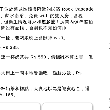
了位於舊城區鐘樓附近的民宿 Rock Cascade
、熱水衛浴、免費 wi-fi 的雙人房，含稅
錯，但衛生情況麻麻和
超多蚊！
房間內像準備拍
房間設有蚊帳，否則也不知如何睡。
樣，老闆娘晚上會關掉 wi-fi。
s 385。
連一杯奶茶共 Rs 550，價錢雖不算太貴，但
大街上一間本地餐廳吃，雞腿炒飯，Rs
一杯奶茶和榚點，天真地以為是迎賓心意，退
 165。