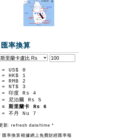
匯率換算
= US$
0
= HK$
1
= RMB
2
= NT$
3
= 印度 Rs
4
= 尼泊爾 Rs
5
= 斯里蘭卡 Rs
6
= 不丹 Nu
7
更新:
refresh date/time
*
* 匯率換算根據網上免費財經匯率報