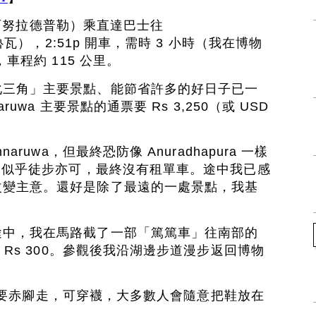
ra（阿努拉德普勒）乘直達巴士往
納魯瓦），2:51p 開車，需時 3 小時（我在博物
，車程約 115 公里。
化三角」主要景點、能節省許多的好日子已一
ruwa 主要景點的通票要 Rs 3,250（或 USD
aruwa，但最終恐防像 Anuradhapura 一樣
地圖似乎徒步亦可，最終沒有租單車。途中我已感
改變主意。還好是除了最遠的一處景點，我基
途中，我在馬路截了一部「篤篤車」往南部的
里，Rs 300。參觀後我沿湖邊步道漫步返回博物
許多景點要赤腳走，可穿襪，大多數人會隨意把鞋放在