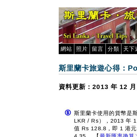
網站
照片
留言
分類
天下
斯里蘭卡旅遊心得：Pol
資料更新：2013 年 12 
斯里蘭卡使用的貨幣是斯里蘭卡
LKR / Rs），2013
值 Rs 128.8，即 1 
4.35。 【
最新匯率換算