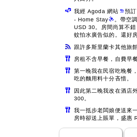
我經 Agoda 網站
預訂
- Home Stay
。帶空調
USD 30。房間尚算不
蚊怕水廣告似的。還好
跟許多斯里蘭卡其他旅館一
房租不含早餐，自費早餐 R
第一晚我在民宿吃晚餐，
吃的麵用料十分吝惜。
因此第二晚我改在酒店外
300。
我一抵步老闆娘便送來
房時卻送上賬單，盛惠 Rs