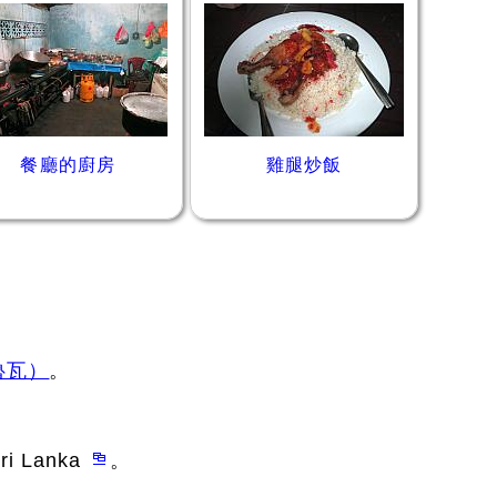
餐廳的廚房
雞腿炒飯
納魯瓦）
。
Sri Lanka
。