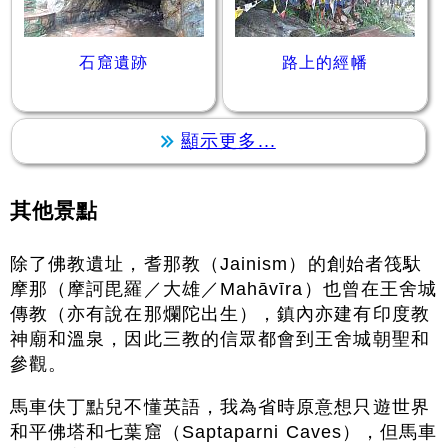
石窟遺跡
路上的經幡
顯示更多...
其他景點
除了佛教遺址，耆那教（Jainism）的創始者筏馱
摩那（摩訶毘羅／大雄／Mahāvīra）也曾在王舍城
傳教（亦有說在那爛陀出生），鎮內亦建有印度教
神廟和溫泉，因此三教的信眾都會到王舍城朝聖和
參觀。
馬車伕丁點兒不懂英語，我為省時原意想只遊世界
和平佛塔和七葉窟（Saptaparni Caves），但馬車