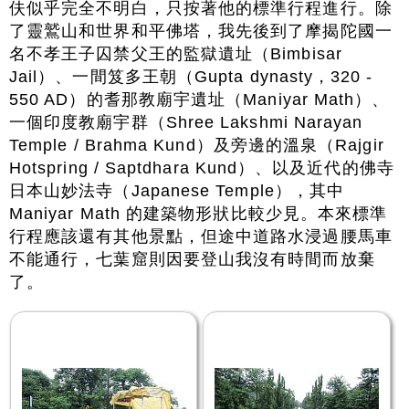
伕似乎完全不明白，只按著他的標準行程進行。除
了靈鷲山和世界和平佛塔，我先後到了摩揭陀國一
名不孝王子囚禁父王的監獄遺址（Bimbisar
Jail）、一間笈多王朝（Gupta dynasty，320 -
550 AD）的耆那教廟宇遺址（Maniyar Math）、
一個印度教廟宇群（Shree Lakshmi Narayan
Temple / Brahma Kund）及旁邊的溫泉（Rajgir
Hotspring / Saptdhara Kund）、以及近代的佛寺
日本山妙法寺（Japanese Temple），其中
Maniyar Math 的建築物形狀比較少見。本來標準
行程應該還有其他景點，但途中道路水浸過腰馬車
不能通行，七葉窟則因要登山我沒有時間而放棄
了。