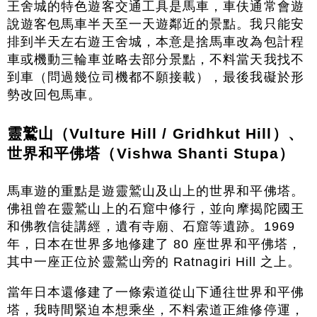
王舍城的特色遊客交通工具是馬車，車伕通常會遊
說遊客包馬車半天至一天遊鄰近的景點。我只能安
排到半天左右遊王舍城，本意是捨馬車改為包計程
車或機動三輪車並略去部分景點，不料當天我找不
到車（問過幾位司機都不願接載），最後我礙於形
勢改回包馬車。
靈鷲山（Vulture Hill / Gridhkut Hill）、
世界和平佛塔（Vishwa Shanti Stupa）
馬車遊的重點是遊靈鷲山及山上的世界和平佛塔。
佛祖曾在靈鷲山上的石窟中修行，並向摩揭陀國王
和佛教信徒講經，遺有寺廟、石窟等遺跡。1969
年，日本在世界多地修建了 80 座世界和平佛塔，
其中一座正位於靈鷲山旁的 Ratnagiri Hill 之上。
當年日本還修建了一條索道從山下通往世界和平佛
塔，我時間緊迫本想乘坐，不料索道正維修停運，