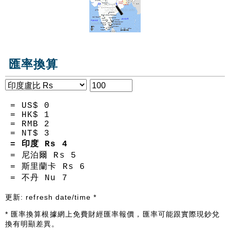
匯率換算
= US$
0
= HK$
1
= RMB
2
= NT$
3
= 印度 Rs
4
= 尼泊爾 Rs
5
= 斯里蘭卡 Rs
6
= 不丹 Nu
7
更新:
refresh date/time
*
* 匯率換算根據網上免費財經匯率報價，匯率可能跟實際現鈔兌
換有明顯差異。