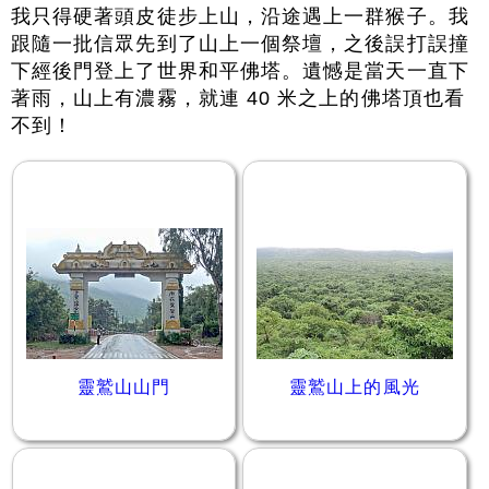
我只得硬著頭皮徒步上山，沿途遇上一群猴子。我
跟隨一批信眾先到了山上一個祭壇，之後誤打誤撞
下經後門登上了世界和平佛塔。遺憾是當天一直下
著雨，山上有濃霧，就連 40 米之上的佛塔頂也看
不到！
靈鷲山山門
靈鷲山上的風光