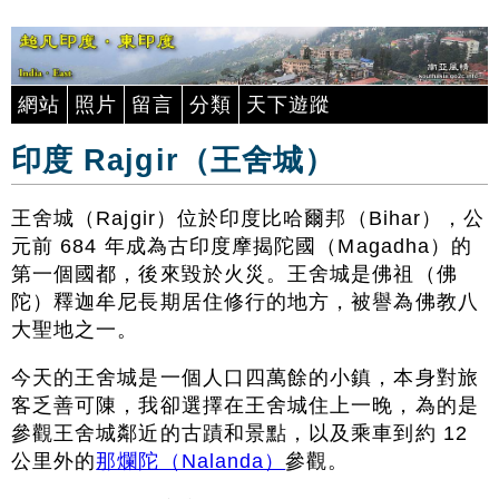
網站
照片
留言
分類
天下遊蹤
印度 Rajgir（王舍城）
王舍城（Rajgir）位於印度比哈爾邦（Bihar），公
元前 684 年成為古印度摩揭陀國（Magadha）的
第一個國都，後來毀於火災。王舍城是佛祖（佛
陀）釋迦牟尼長期居住修行的地方，被譽為佛教八
大聖地之一。
今天的王舍城是一個人口四萬餘的小鎮，本身對旅
客乏善可陳，我卻選擇在王舍城住上一晚，為的是
參觀王舍城鄰近的古蹟和景點，以及乘車到約 12
公里外的
那爛陀（Nalanda）
參觀。