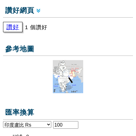
讚好網頁
讚好
1 個讚好
參考地圖
匯率換算