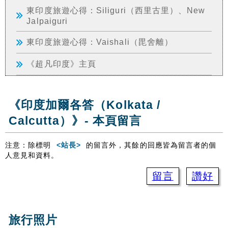
東印度旅遊心得：Siliguri（西里古里）、New
Jalpaiguri
東印度旅遊心得：Vaishali（毘舍離）
《超凡印度》主頁
《印度加爾各答（Kolkata /
Calcutta）》- 本頁留言
注意：除標明
<站長>
的留言外，其餘的回應皆為留言者的個
人意見和資料。
留言
讚好
旅行照片