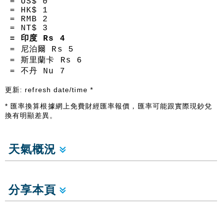
= US$
0
= HK$
1
= RMB
2
= NT$
3
= 印度 Rs
4
= 尼泊爾 Rs
5
= 斯里蘭卡 Rs
6
= 不丹 Nu
7
更新:
refresh date/time
*
* 匯率換算根據網上免費財經匯率報價，匯率可能跟實際現鈔兌
換有明顯差異。
天氣概況
分享本頁