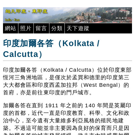
網站
照片
留言
分類
天下遊蹤
印度加爾各答（Kolkata /
Calcutta）
印度加爾各答（Kolkata / Calcutta）位於印度東部
恆河三角洲地區，是僅次於孟買和德里的印度第三
大大都會區和印度西孟加拉邦（West Bengal）的
首府，亦是前往東印度的門戶城市。
加爾各答在直到 1911 年之前的 140 年間是英屬印
度的首都，近代一直是印度教育、科學、文化和政
治中心，至今遺有大量維多利亞風格的殖民地建
築。不過這可能並非主要因為良好的保育而只是因